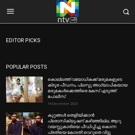
EDITOR PICKS
POPULAR POSTS
കൊല്ലത്ത് വയോധികക്ക് മരുമകളുടെ
ക്രൂര പീഡനം; പ്ലസ്ടു അധ്യാപികയായ
മരുമകൾക്കെത്തിരെ കേസ് എടുത്ത്
പോലീസ്
14 December 2023
കുറ്റങ്ങൾ തെളിയിക്കാൻ
പ്രൊസിക്യൂഷന് കഴിഞ്ഞില്ല; ആറു
വയസ്സുകാരിയെ പീഡിപ്പിച്ചു കൊന്ന
പ്രതിയെ കോടതി വെറുതെ വിട്ടു