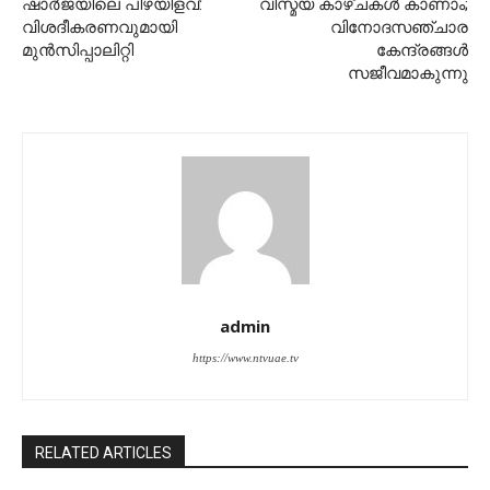
ഷാര്‍ജയിലെ പിഴയിളവ്:
വിസ്മയ കാഴ്ചകള്‍ കാണാം;
വിശദീകരണവുമായി
വിനോദസഞ്ചാര
മുന്‍സിപ്പാലിറ്റി
കേന്ദ്രങ്ങള്‍
സജീവമാകുന്നു
admin
https://www.ntvuae.tv
RELATED ARTICLES