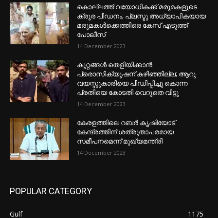
കൊല്ലത്ത് വയോധികക്ക് മരുമകളുടെ
ക്രൂര പീഡനം; പ്ലസ്ടു അധ്യാപികയായ
മരുമകൾക്കെത്തിരെ കേസ് എടുത്ത്
പോലീസ്
14 December 2023
കുറ്റങ്ങൾ തെളിയിക്കാൻ
പ്രൊസിക്യൂഷന് കഴിഞ്ഞില്ല; ആറു
വയസ്സുകാരിയെ പീഡിപ്പിച്ചു കൊന്ന
പ്രതിയെ കോടതി വെറുതെ വിട്ടു
14 December 2023
കേരളത്തിലെ റബർ കൃഷിയോട്
കേന്ദ്രത്തിന് ശത്രുതാപരമായ
സമീപനമെന്ന് മുഖ്യമന്ത്രി
14 December 2023
POPULAR CATEGORY
Gulf
1175