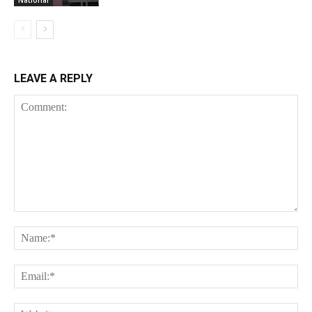
LEAVE A REPLY
Comment:
Na
Ema
Web