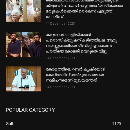
ക്രൂര പീഡനം; പ്ലസ്ടു അധ്യാപികയായ
മരുമകൾക്കെത്തിരെ കേസ് എടുത്ത്
പോലീസ്
14 December 2023
കുറ്റങ്ങൾ തെളിയിക്കാൻ
പ്രൊസിക്യൂഷന് കഴിഞ്ഞില്ല; ആറു
വയസ്സുകാരിയെ പീഡിപ്പിച്ചു കൊന്ന
പ്രതിയെ കോടതി വെറുതെ വിട്ടു
14 December 2023
കേരളത്തിലെ റബർ കൃഷിയോട്
കേന്ദ്രത്തിന് ശത്രുതാപരമായ
സമീപനമെന്ന് മുഖ്യമന്ത്രി
14 December 2023
POPULAR CATEGORY
Gulf
1175