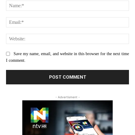
Na
Ema
Web
Save my name, email, and website in this browser for the next time
I comment.
- Advertisment -