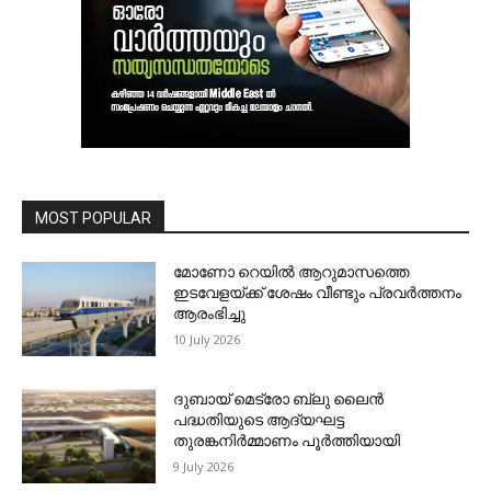
MOST POPULAR
മോണോ റെയില്‍ ആറുമാസത്തെ
ഇടവേളയ്ക്ക് ശേഷം വീണ്ടും പ്രവര്‍ത്തനം
ആരംഭിച്ചു
10 July 2026
ദുബായ് മെട്രോ ബ്ലു ലൈന്‍
പദ്ധതിയുടെ ആദ്യഘട്ട
തുരങ്കനിര്‍മ്മാണം പൂര്‍ത്തിയായി
9 July 2026