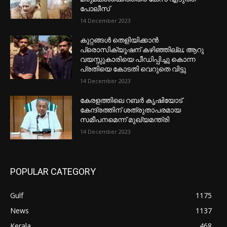
പോലീസ്
14 December 2023
കുറ്റങ്ങൾ തെളിയിക്കാൻ
പ്രൊസിക്യൂഷന് കഴിഞ്ഞില്ല; ആറു
വയസ്സുകാരിയെ പീഡിപ്പിച്ചു കൊന്ന
പ്രതിയെ കോടതി വെറുതെ വിട്ടു
14 December 2023
കേരളത്തിലെ റബർ കൃഷിയോട്
കേന്ദ്രത്തിന് ശത്രുതാപരമായ
സമീപനമെന്ന് മുഖ്യമന്ത്രി
14 December 2023
POPULAR CATEGORY
Gulf
1175
News
1137
Kerala
468