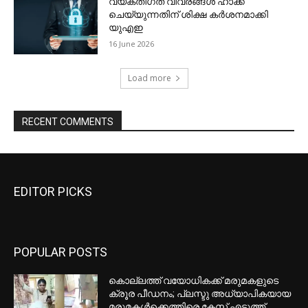
EDITOR PICKS
POPULAR POSTS
കൊല്ലത്ത് വയോധികക്ക് മരുമകളുടെ
ക്രൂര പീഡനം; പ്ലസ്ടു അധ്യാപികയായ
മരുമകൾക്കെത്തിരെ കേസ് എടുത്ത്