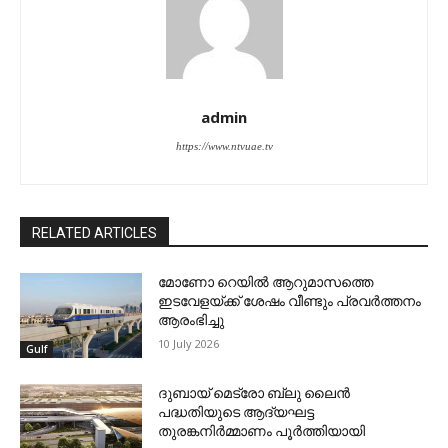
admin
https://www.ntvuae.tv
RELATED ARTICLES
മോണോ റെയില്‍ ആറുമാസത്തെ
ഇടവേളയ്ക്ക് ശേഷം വീണ്ടും പ്രവര്‍ത്തനം
ആരംഭിച്ചു
10 July 2026
Gulf
ദുബായ് മെട്രോ ബ്ലു ലൈന്‍
പദ്ധതിയുടെ ആദ്യഘട്ട
തുരങ്കനിര്‍മ്മാണം പൂര്‍ത്തിയായി