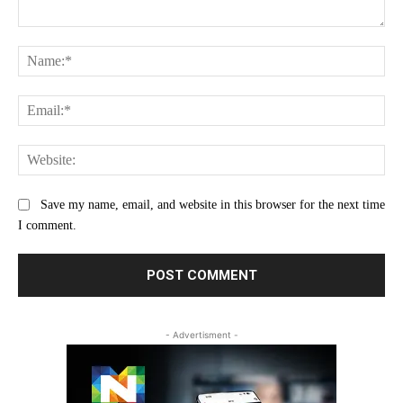
Comment:
Na
Ema
Web
Save my name, email, and website in this browser for the next time
I comment.
- Advertisment -