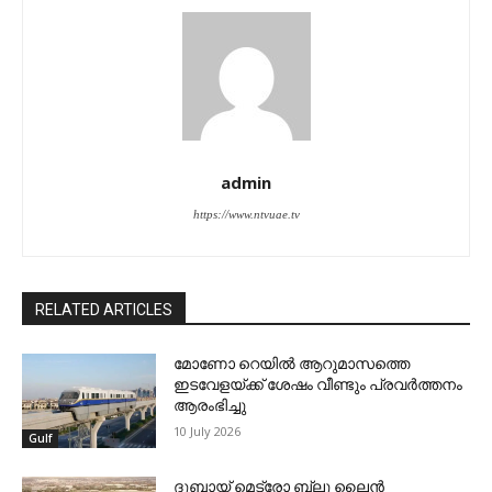
admin
https://www.ntvuae.tv
RELATED ARTICLES
മോണോ റെയില്‍ ആറുമാസത്തെ
ഇടവേളയ്ക്ക് ശേഷം വീണ്ടും പ്രവര്‍ത്തനം
ആരംഭിച്ചു
10 July 2026
Gulf
ദുബായ് മെട്രോ ബ്ലു ലൈന്‍