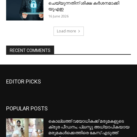
EDITOR PICKS
POPULAR POSTS
കൊല്ലത്ത് വയോധികക്ക് മരുമകളുടെ
ക്രൂര പീഡനം; പ്ലസ്ടു അധ്യാപികയായ
മരുമകൾക്കെത്തിരെ കേസ് എടുത്ത്