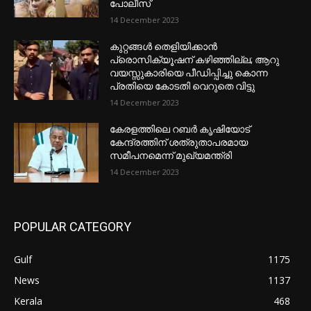
പോലീസ്
14 December 2023
കുറ്റങ്ങൾ തെളിയിക്കാൻ
പ്രൊസിക്യൂഷന് കഴിഞ്ഞില്ല; ആറു
വയസ്സുകാരിയെ പീഡിപ്പിച്ചു കൊന്ന
പ്രതിയെ കോടതി വെറുതെ വിട്ടു
14 December 2023
കേരളത്തിലെ റബർ കൃഷിയോട്
കേന്ദ്രത്തിന് ശത്രുതാപരമായ
സമീപനമെന്ന് മുഖ്യമന്ത്രി
14 December 2023
POPULAR CATEGORY
Gulf
1175
News
1137
Kerala
468