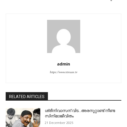
admin
https://www.ntvuae.tv
RELATED ARTICLES
ശ്രീനിവാസന് വിട…അരനൂറ്റാണ്ട് നീണ്ട
സിനിമാജീവിതം
21 December 2025