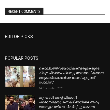
EDITOR PICKS
POPULAR POSTS
കൊല്ലത്ത് വയോധികക്ക് മരുമകളുടെ
ക്രൂര പീഡനം; പ്ലസ്ടു അധ്യാപികയായ
മരുമകൾക്കെത്തിരെ കേസ് എടുത്ത്
പോലീസ്
14 December 2023
കുറ്റങ്ങൾ തെളിയിക്കാൻ
പ്രൊസിക്യൂഷന് കഴിഞ്ഞില്ല; ആറു
വയസ്സുകാരിയെ പീഡിപ്പിച്ചു കൊന്ന