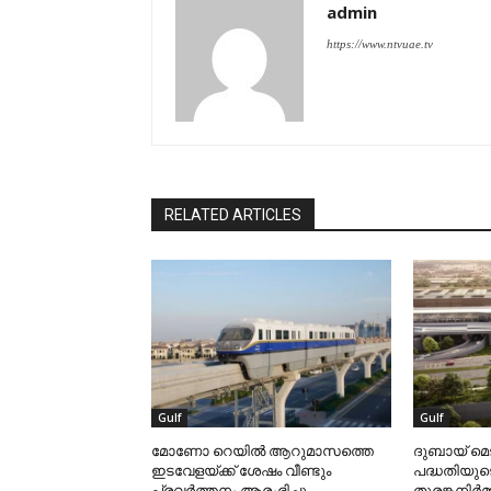
admin
https://www.ntvuae.tv
RELATED ARTICLES
Gulf
Gulf
മോണോ റെയില്‍ ആറുമാസത്തെ
ദുബായ് മെ
ഇടവേളയ്ക്ക് ശേഷം വീണ്ടും
പദ്ധതിയുട
പ്രവര്‍ത്തനം ആരംഭിച്ചു
തുരങ്കനിര്‍