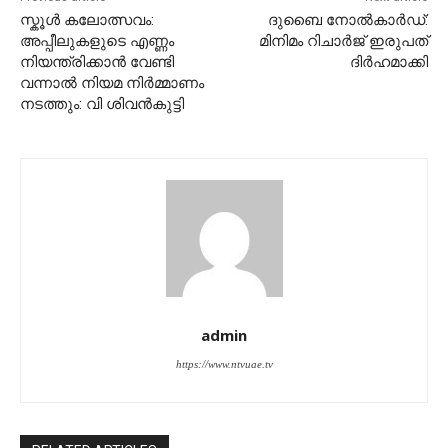
സ്കൂൾ കലോത്സവം:
ദുബൈ നോല്‍കാര്‍ഡ്:
അപ്പീലുകളുടെ എണ്ണം
മിനിമം റിചാര്‍ജ് ഇരുപത്
നിയന്ത്രിക്കാൻ വേണ്ടി
ദിര്‍ഹമാക്കി
വന്നാൽ നിയമ നിർമ്മാണം
നടത്തും: വി ശിവൻകുട്ടി
admin
https://www.ntvuae.tv