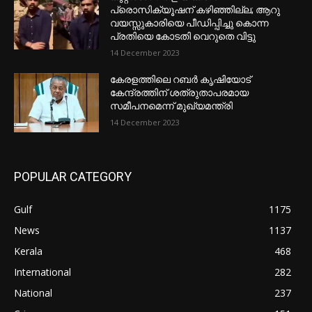
പ്രൊസിക്യൂഷന് കഴിഞ്ഞില്ല; ആറു
വയസ്സുകാരിയെ പീഡിപ്പിച്ചു കൊന്ന
പ്രതിയെ കോടതി വെറുതെ വിട്ടു
14 December 2023
കേരളത്തിലെ റബർ കൃഷിയോട്
കേന്ദ്രത്തിന് ശത്രുതാപരമായ
സമീപനമെന്ന് മുഖ്യമന്ത്രി
14 December 2023
POPULAR CATEGORY
Gulf
1175
News
1137
Kerala
468
International
282
National
237