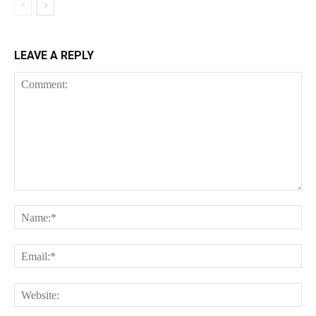
LEAVE A REPLY
Comment:
Na
Ema
Web