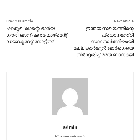
Previous article
Next article
ഷാരൂഖ് ഖാന്റെ ഭാര്യ
ഇന്ത്യ സഖ്യത്തിന്റെ
ഗൗരി ഖാന് എൻഫോഴ്സ്മെന്റ്
പ്രധാനമന്ത്രി
ഡയറക്ടറേറ്റ് നോട്ടീസ്
സ്ഥാനാര്‍ത്ഥിയായി
മല്ലികാർജുൻ ഖാർഗെയെ
നിർദ്ദേശിച്ച് മമത ബാനർജി
admin
https://www.ntvuae.tv