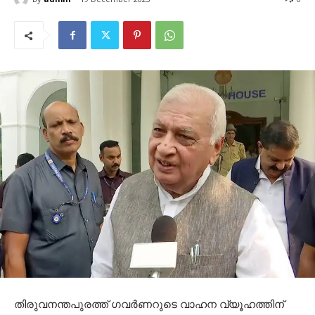
തിരുവനന്തപുരത്ത് ഗവർണറുടെ വാഹന വ്യൂഹത്തിന്