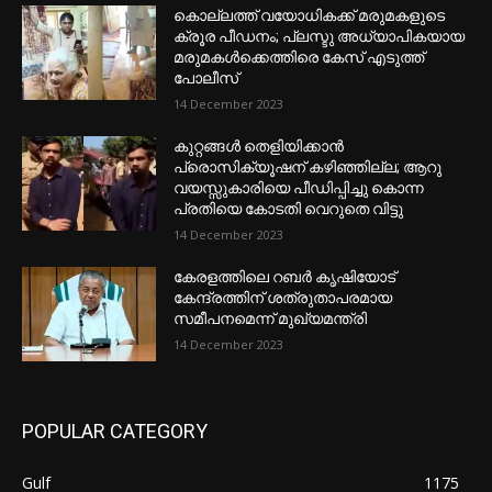
കൊല്ലത്ത് വയോധികക്ക് മരുമകളുടെ
ക്രൂര പീഡനം; പ്ലസ്ടു അധ്യാപികയായ
മരുമകൾക്കെത്തിരെ കേസ് എടുത്ത്
പോലീസ്
14 December 2023
കുറ്റങ്ങൾ തെളിയിക്കാൻ
പ്രൊസിക്യൂഷന് കഴിഞ്ഞില്ല; ആറു
വയസ്സുകാരിയെ പീഡിപ്പിച്ചു കൊന്ന
പ്രതിയെ കോടതി വെറുതെ വിട്ടു
14 December 2023
കേരളത്തിലെ റബർ കൃഷിയോട്
കേന്ദ്രത്തിന് ശത്രുതാപരമായ
സമീപനമെന്ന് മുഖ്യമന്ത്രി
14 December 2023
POPULAR CATEGORY
Gulf
1175