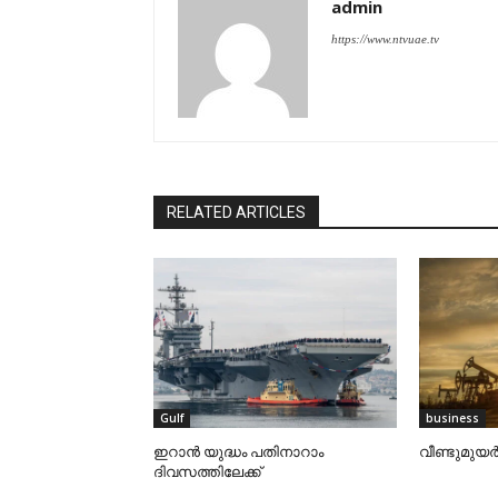
admin
https://www.ntvuae.tv
RELATED ARTICLES
Gulf
business
ഇറാന്‍ യുദ്ധം പതിനാറാം
വീണ്ടുമുയര്
ദിവസത്തിലേക്ക്