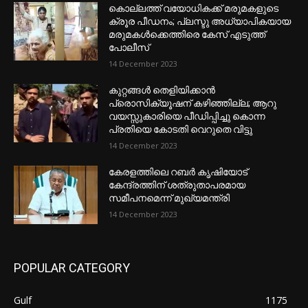
കൊല്ലത്ത് വയോധികക്ക് മരുമകളുടെ
ക്രൂര പീഡനം; പ്ലസ്ടു അധ്യാപികയായ
മരുമകൾക്കെത്തിരെ കേസ് എടുത്ത്
പോലീസ്
14 December 2023
കുറ്റങ്ങൾ തെളിയിക്കാൻ
പ്രൊസിക്യൂഷന് കഴിഞ്ഞില്ല; ആറു
വയസ്സുകാരിയെ പീഡിപ്പിച്ചു കൊന്ന
പ്രതിയെ കോടതി വെറുതെ വിട്ടു
14 December 2023
കേരളത്തിലെ റബർ കൃഷിയോട്
കേന്ദ്രത്തിന് ശത്രുതാപരമായ
സമീപനമെന്ന് മുഖ്യമന്ത്രി
14 December 2023
POPULAR CATEGORY
Gulf
1175