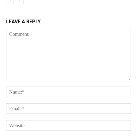
LEAVE A REPLY
Comment:
Na
Ema
Web