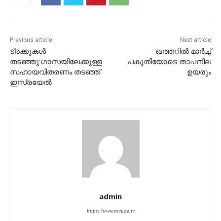
Previous article
Next article
ട്രക്കുകള്‍
ഖത്തറില്‍ മാര്‍ച്ച്
തടഞ്ഞു:ഗാസയിലേക്കുള്ള
പകുതിയോടെ താപനില
സഹായവിതരണം തടഞ്ഞ്
ഉയരും
ഇസ്രയേല്‍
admin
https://www.ntvuae.tv