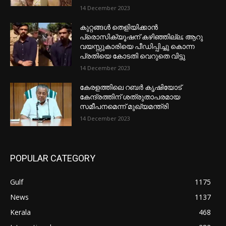
14 December 2023
കുറ്റങ്ങൾ തെളിയിക്കാൻ
പ്രൊസിക്യൂഷന് കഴിഞ്ഞില്ല; ആറു
വയസ്സുകാരിയെ പീഡിപ്പിച്ചു കൊന്ന
പ്രതിയെ കോടതി വെറുതെ വിട്ടു
14 December 2023
കേരളത്തിലെ റബർ കൃഷിയോട്
കേന്ദ്രത്തിന് ശത്രുതാപരമായ
സമീപനമെന്ന് മുഖ്യമന്ത്രി
14 December 2023
POPULAR CATEGORY
Gulf
1175
News
1137
Kerala
468