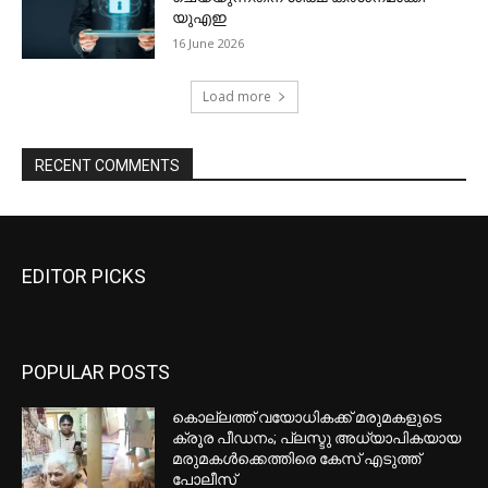
EDITOR PICKS
POPULAR POSTS
കൊല്ലത്ത് വയോധികക്ക് മരുമകളുടെ
ക്രൂര പീഡനം; പ്ലസ്ടു അധ്യാപികയായ
മരുമകൾക്കെത്തിരെ കേസ് എടുത്ത്
പോലീസ്